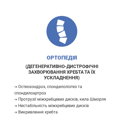
ОРТОПЕДІЯ
(ДЕГЕНЕРАТИВНО-ДИСТРОФІЧНІ
ЗАХВОРЮВАННЯ ХРЕБТА ТА ЇХ
УСКЛАДНЕННЯ)
Остеохондроз, спондилолізтез та
спондилоартроз
Протрузії міжхребцевих дисків, кила Шморля
Нестабільність міжхребцевих дисків
Викривлення хребта