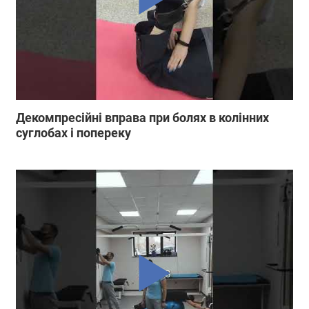
Декомпресійні вправа при болях в колінних
суглобах і попереку