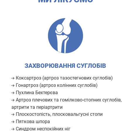
ЗАХВОРЮВАННЯ СУГЛОБІВ
Коксартроз (артроз тазостегнових суглобів)
Гонартроз (артроз колінних суглобів)
Пухлина Бехтерєва
Артроз плечових та гомілково-стопних суглобів,
артрити та періартрити
Плоскостопість, плосковальгусні стопи
Пяткова шпора
Синдром неспокійних ніг